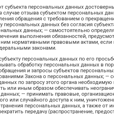
ть от субъекта персональных данных достовер
 случае отзыва субъектом персональных данн
вления обращения с требованием о прекращен
у персональных данных без согласия субъек
ональных данных; — самостоятельно определя
печения выполнения обязанностей, предусмо
 ним нормативными правовыми актами, если 
деральными законами.
ть субъекту персональных данных по его прос
овывать обработку персональных данных в по
 обращения и запросы субъектов персональны
бованиями Закона о персональных данных; — 
данных по запросу этого органа необходимую
вать или иным образом обеспечивать неогран
данных; — принимать правовые, организацио
го или случайного доступа к ним, уничтожени
странения персональных данных, а также от 
екратить передачу (распространение, предос